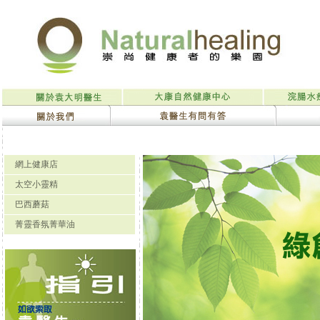
網上健康店
太空小靈精
巴西蘑菇
菁靈香氛菁華油