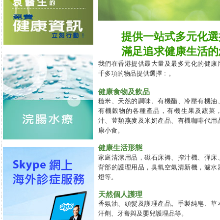
提供一站式多元化選
滿足追求健康生活的
我們在香港提供最大量及最多元化的健康
千
多
項的物品
提供選擇
﹕。
健康食物及飲品
糙米、天然的調味、有機醋、冷壓有機油
有機穀物的各種產品，有機生果及蔬菜
汁、荳類燕麥及米奶產品、有機咖啡代用
康小食。
健康生活形態
家庭清潔用品，磁石床褥、搾汁機、彈床
背部的護理用品，臭氧空氣清新機，濾水
燈等。
天然個人護理
香氛油、頭髮及護理產品。手製純皂、草
汗劑、牙膏與及嬰兒護理品等。