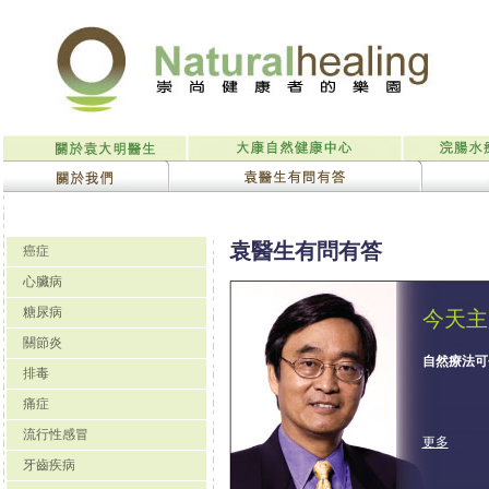
袁醫生有問有答
癌症
心臟病
糖尿病
今天主
關節炎
自然療法可
排毒
痛症
流行性感冒
更多
牙齒疾病