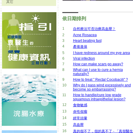
其它
依日期排列
1
自然療法可否治療高血壓﹖
2
Acne Rosacea
3
Heart beating fast
4
產後進保
5
I have redness around my eye area
6
Viral infection
7
How can make scars go away?
8
What can I use to cure a hernia
naturally?
9
How to treat " Rectal Cocobacili" ?
10
Why do I pass wind excessively and
become so embarrassing?
11
How to handle/cure low grade
squamous intraepithelial lesion?
12
食物敏感
13
炎性假瘤
14
經常頭暈
15
高血壓
16
真的假不了，假的真不了 - 「真假醫